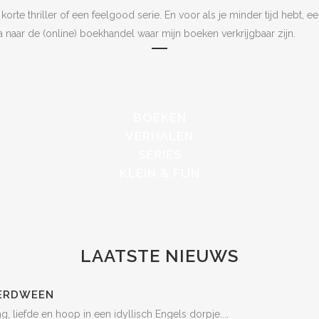
rte thriller of een feelgood serie. En voor als je minder tijd hebt, e
a naar de (online) boekhandel waar mijn boeken verkrijgbaar zijn.
BOEKEN
VERHALEN
SERIES
KLEIN & FIJN
LAATSTE NIEUWS
VERDWEEN
 liefde en hoop in een idyllisch Engels dorpje....