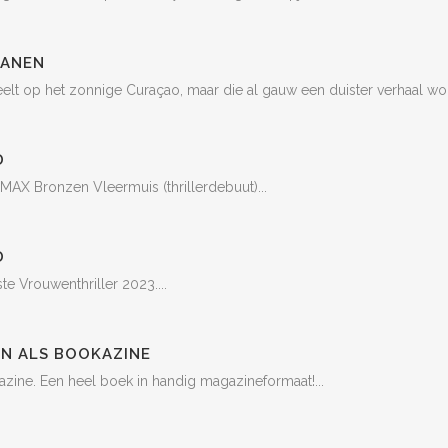
RANEN
peelt op het zonnige Curaçao, maar die al gauw een duister verhaal word
D
AX Bronzen Vleermuis (thrillerdebuut)...
D
 Vrouwenthriller 2023....
EN ALS BOOKAZINE
azine. Een heel boek in handig magazineformaat!...