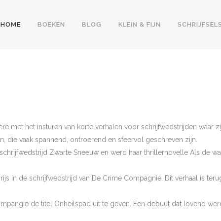
HOME
BOEKEN
BLOG
KLEIN & FIJN
SCHRIJFSEL
ère met het insturen van korte verhalen voor schrijfwedstrijden waar zij
en, die vaak spannend, ontroerend en sfeervol geschreven zijn.
chrijfwedstrijd Zwarte Sneeuw en werd haar thrillernovelle Als de waa
rijs in de schrijfwedstrijd van De Crime Compagnie. Dit verhaal is ter
mpangie de titel Onheilspad uit te geven. Een debuut dat lovend we